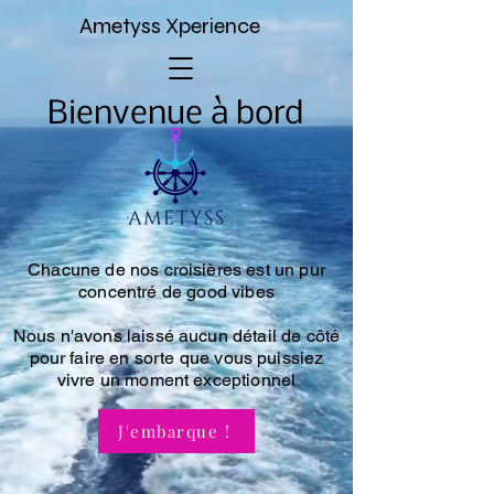
Ametyss Xperience
Bienvenue à bord
Chacune de nos croisières est un pur
concentré de good vibes
Nous n'avons laissé aucun détail de côté
pour faire en sorte que vous puissiez
vivre un moment exceptionnel
J'embarque !